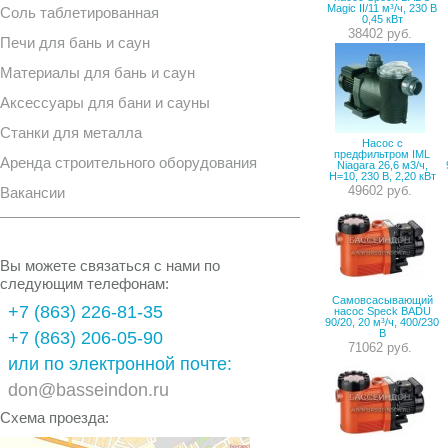
Magic II/11 м³/ч, 230 В
Соль таблетированная
0,45 кВт
38402 руб.
Печи для бань и саун
Материалы для бань и саун
Аксессуары для бани и сауны
Станки для металла
Насос с
предфильтром IML
Аренда строительного оборудования
Niagara 26,6 м3/ч,
H=10, 230 B, 2,20 кВт
49602 руб.
Вакансии
Вы можете связаться с нами по
следующим телефонам:
Самовсасывающий
+7 (863) 226-81-35
насос Speck BADU
90/20, 20 м³/ч, 400/230
В
+7 (863) 206-05-90
71062 руб.
или по электронной почте:
don@basseindon.ru
Схема проезда: