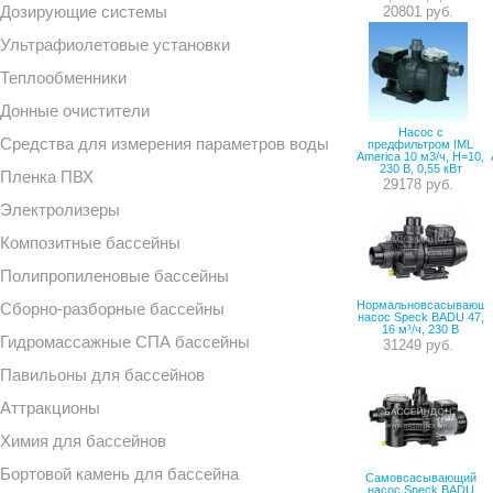
Дозирующие системы
20801 руб.
Ультрафиолетовые установки
Теплообменники
Донные очистители
Насос с
Средства для измерения параметров воды
предфильтром IML
America 10 м3/ч, H=10,
230 B, 0,55 кВт
Пленка ПВХ
29178 руб.
Электролизеры
Композитные бассейны
Полипропиленовые бассейны
Нормальновсасывающ
Сборно-разборные бассейны
насос Speck BADU 47,
16 м³/ч, 230 В
Гидромассажные СПА бассейны
31249 руб.
Павильоны для бассейнов
Аттракционы
Химия для бассейнов
Бортовой камень для бассейна
Самовсасывающий
насос Speck BADU